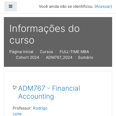
Ir para o conteúdo principal
Painel lateral
Você ainda não se identificou. (
Acessar
)
Informações do
curso
Página inicial
Cursos
FULL-TIME MBA
Cohort 2024
ADM767_2024
Sumário
ADM767 - Financial
Accounting
Professor:
Rodrigo
Leite