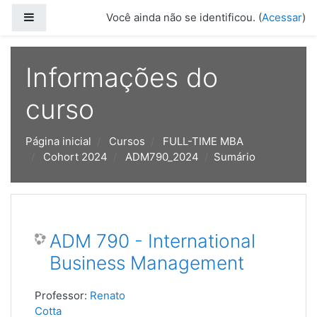
Ir para o conteúdo principal
Painel lateral
Você ainda não se identificou. (
Acessar
)
Informações do
curso
Página inicial
Cursos
FULL-TIME MBA
Cohort 2024
ADM790_2024
Sumário
ADM 790 - International
Business Management
Professor:
Renato
Cotta