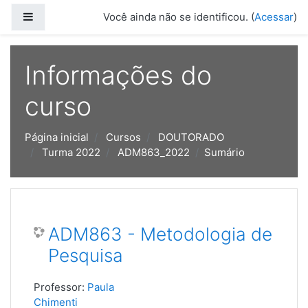
Ir para o conteúdo principal
Painel lateral
Você ainda não se identificou. (
Acessar
)
Informações do
curso
Página inicial
Cursos
DOUTORADO
Turma 2022
ADM863_2022
Sumário
ADM863 - Metodologia de
Pesquisa
Professor:
Paula
Chimenti