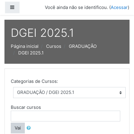
Ir para o conteúdo principal
Painel lateral
Você ainda não se identificou. (
Acessar
)
DGEI 2025.1
Página inicial
Cursos
GRADUAÇÃO
DGEI 2025.1
Categorias de Cursos:
Buscar cursos
Vai