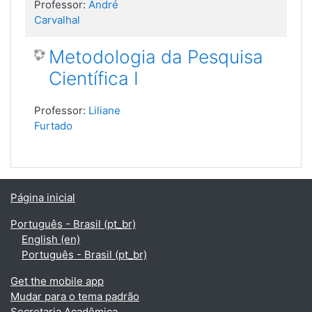
Professor:
André
Carvalhal
Metodologia da Pesquisa
Científica I
Professor:
Liliane
Furtado
Página inicial
Português - Brasil ‎(pt_br)‎
English ‎(en)‎
Português - Brasil ‎(pt_br)‎
Get the mobile app
Mudar para o tema padrão
Secretaria Acadêmica