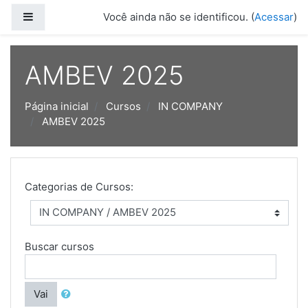
Ir para o conteúdo principal
Painel lateral
Você ainda não se identificou. (
Acessar
)
AMBEV 2025
Página inicial
Cursos
IN COMPANY
AMBEV 2025
Categorias de Cursos:
Buscar cursos
Vai