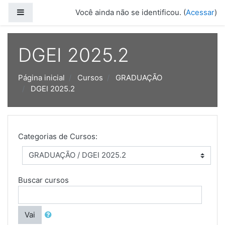
Ir para o conteúdo principal
Painel lateral
Você ainda não se identificou. (
Acessar
)
DGEI 2025.2
Página inicial
Cursos
GRADUAÇÃO
DGEI 2025.2
Categorias de Cursos:
Buscar cursos
Vai