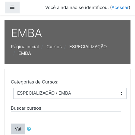
Ir para o conteúdo principal
Painel lateral
Você ainda não se identificou. (
Acessar
)
EMBA
Página inicial
Cursos
ESPECIALIZAÇÃO
EMBA
Categorias de Cursos:
Buscar cursos
Vai