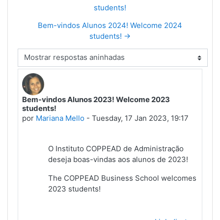
students!
Bem-vindos Alunos 2024! Welcome 2024
students! →
Modo de visualização
Bem-vindos Alunos 2023! Welcome 2023
Number of replies: 0
students!
por
Mariana Mello
-
Tuesday, 17 Jan 2023, 19:17
O Instituto COPPEAD de Administração
deseja boas-vindas aos alunos de 2023!
The COPPEAD Business School welcomes
2023 students!