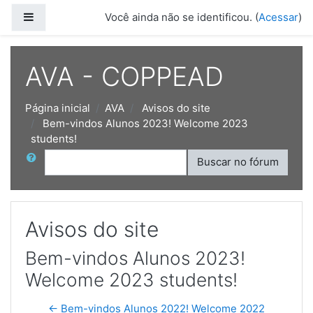
Ir para o conteúdo principal
Painel lateral
Você ainda não se identificou. (
Acessar
)
AVA - COPPEAD
Página inicial
AVA
Avisos do site
Bem-vindos Alunos 2023! Welcome 2023
students!
Buscar
Buscar no fórum
Avisos do site
Bem-vindos Alunos 2023!
Welcome 2023 students!
← Bem-vindos Alunos 2022! Welcome 2022